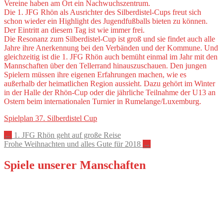
Vereine haben am Ort ein Nachwuchszentrum.
Die 1. JFG Rhön als Ausrichter des Silberdistel-Cups freut sich
schon wieder ein Highlight des Jugendfußballs bieten zu können.
Der Eintritt an diesem Tag ist wie immer frei.
Die Resonanz zum Silberdistel-Cup ist groß und sie findet auch alle
Jahre ihre Anerkennung bei den Verbänden und der Kommune. Und
gleichzeitig ist die 1. JFG Rhön auch bemüht einmal im Jahr mit den
Mannschaften über den Tellerrand hinauszuschauen. Den jungen
Spielern müssen ihre eigenen Erfahrungen machen, wie es
außerhalb der heimatlichen Region aussieht. Dazu gehört im Winter
in der Halle der Rhön-Cup oder die jährliche Teilnahme der U13 an
Ostern beim internationalen Turnier in Rumelange/Luxemburg.
Spielplan 37. Silberdistel Cup
Artikel-
←
1. JFG Rhön geht auf große Reise
Frohe Weihnachten und alles Gute für 2018
→
Navigation
Spiele unserer Manschaften