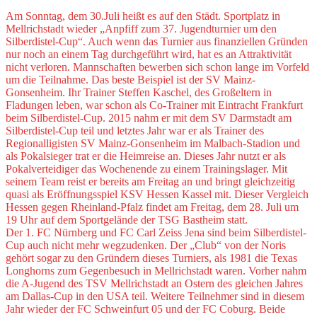
Am Sonntag, dem 30.Juli heißt es auf den Städt. Sportplatz in
Mellrichstadt wieder „Anpfiff zum 37. Jugendturnier um den
Silberdistel-Cup“. Auch wenn das Turnier aus finanziellen Gründen
nur noch an einem Tag durchgeführt wird, hat es an Attraktivität
nicht verloren. Mannschaften bewerben sich schon lange im Vorfeld
um die Teilnahme. Das beste Beispiel ist der SV Mainz-
Gonsenheim. Ihr Trainer Steffen Kaschel, des Großeltern in
Fladungen leben, war schon als Co-Trainer mit Eintracht Frankfurt
beim Silberdistel-Cup. 2015 nahm er mit dem SV Darmstadt am
Silberdistel-Cup teil und letztes Jahr war er als Trainer des
Regionalligisten SV Mainz-Gonsenheim im Malbach-Stadion und
als Pokalsieger trat er die Heimreise an. Dieses Jahr nutzt er als
Pokalverteidiger das Wochenende zu einem Trainingslager. Mit
seinem Team reist er bereits am Freitag an und bringt gleichzeitig
quasi als Eröffnungsspiel KSV Hessen Kassel mit. Dieser Vergleich
Hessen gegen Rheinland-Pfalz findet am Freitag, dem 28. Juli um
19 Uhr auf dem Sportgelände der TSG Bastheim statt.
Der 1. FC Nürnberg und FC Carl Zeiss Jena sind beim Silberdistel-
Cup auch nicht mehr wegzudenken. Der „Club“ von der Noris
gehört sogar zu den Gründern dieses Turniers, als 1981 die Texas
Longhorns zum Gegenbesuch in Mellrichstadt waren. Vorher nahm
die A-Jugend des TSV Mellrichstadt an Ostern des gleichen Jahres
am Dallas-Cup in den USA teil. Weitere Teilnehmer sind in diesem
Jahr wieder der FC Schweinfurt 05 und der FC Coburg. Beide