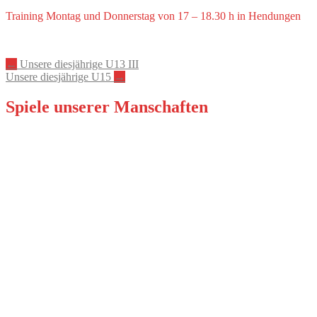
Training Montag und Donnerstag von 17 – 18.30 h in Hendungen
Artikel-
←
Unsere diesjährige U13 III
Unsere diesjährige U15
→
Navigation
Spiele unserer Manschaften