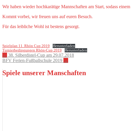
Wir haben wieder hochkarätige Mannschaften am Start, sodass einem 
Kommt vorbei, wir freuen uns auf euren Besuch.
Für das leibliche Wohl ist bestens gesorgt.
Spielplan 11. Rhön Cup 2019
Herunterladen
Turnierbedingungen Rhön-Cup 2019
Herunterladen
Artikel-
←
38. Silberdistel-Cup am 29.07.2018
BFV Ferien-Fußballschule 2019
→
Navigation
Spiele unserer Manschaften